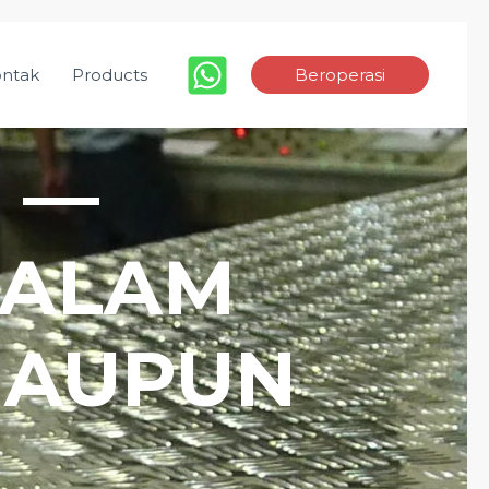
ntak
Products
Beroperasi
 —
DALAM
MAUPUN