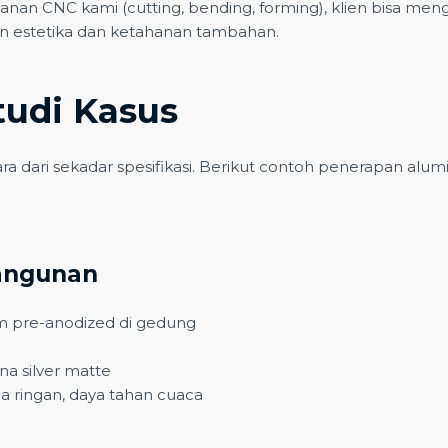
nan CNC kami (cutting, bending, forming), klien bisa meng
an estetika dan ketahanan tambahan.
tudi Kasus
ra dari sekadar spesifikasi. Berikut contoh penerapan alu
angunan
 pre-anodized di gedung
a silver matte
aja ringan, daya tahan cuaca