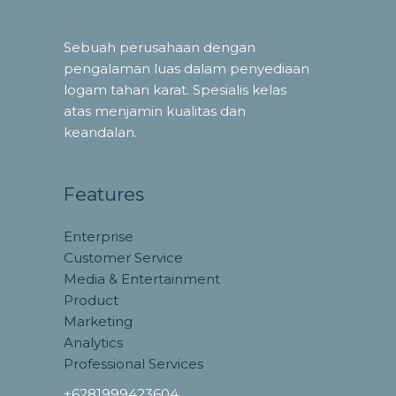
Sebuah perusahaan dengan
pengalaman luas dalam penyediaan
logam tahan karat. Spesialis kelas
atas menjamin kualitas dan
keandalan.
Features
Enterprise
Customer Service
Media & Entertainment
Product
Marketing
Analytics
Professional Services
+6281999423604