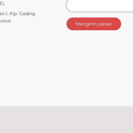
EL
o.1, Klp. Gading
husus
Mengirim pesan