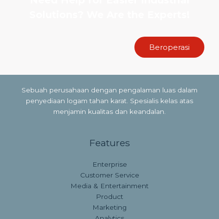
Need Help for Easier Industrial
Solutions? We Are the Experts!
Beroperasi
Sebuah perusahaan dengan pengalaman luas dalam
penyediaan logam tahan karat. Spesialis kelas atas
menjamin kualitas dan keandalan.
Features
Enterprise
Customer Service
Media & Entertainment
Product
Marketing
Analytics