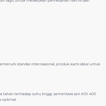
an ragu untuk melakukan pemesanan hari ini dan
emenuhi standar internasional, produk kami ideal untuk
ya tahan terhadap suhu tinggi, sementara seri AISI 400
 optimal.