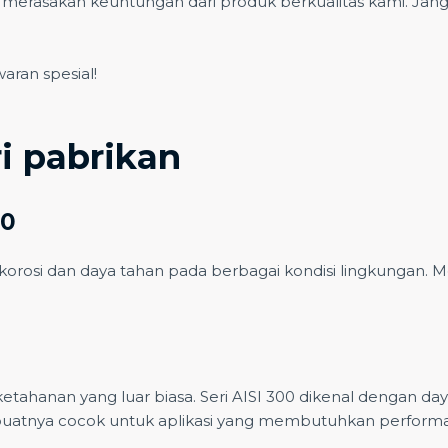
erasakan keuntungan dari produk berkualitas kami. Jang
aran spesial!
ri pabrikan
80
orosi dan daya tahan pada berbagai kondisi lingkungan. M
 ketahanan yang luar biasa. Seri AISI 300 dikenal dengan da
atnya cocok untuk aplikasi yang membutuhkan performa