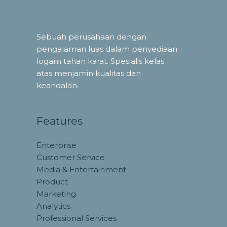
Sebuah perusahaan dengan
pengalaman luas dalam penyediaan
logam tahan karat. Spesialis kelas
atas menjamin kualitas dan
keandalan.
Features
Enterprise
Customer Service
Media & Entertainment
Product
Marketing
Analytics
Professional Services